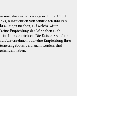
 hiermit, dass wir uns sinngemäß dem Urteil
nks) ausdrücklich von sämtlichen Inhalten
icht zu eigen machen, auf welche wir in
lt keine Empfehlung dar. Wir haben auch
bsite Links einrichten. Die Existenz solcher
sonen/Unternehmen oder eine Empfehlung Ihres
ternetangebotes verursacht werden, sind
 gehandelt haben.