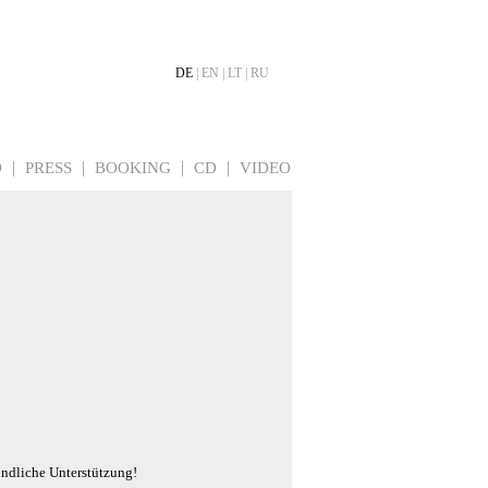
DE
| EN | LT | RU
O
PRESS
BOOKING
CD
VIDEO
undliche Unterstützung!