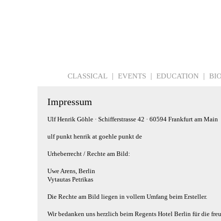
CLASSICAL
EVENTS
EDUCATION
BI
Impressum
Ulf Henrik Göhle · Schifferstrasse 42 · 60594 Frankfurt am Main
ulf punkt henrik at goehle punkt de
Urheberrecht / Rechte am Bild:
Uwe Arens, Berlin
Vytautas Petrikas
Die Rechte am Bild liegen in vollem Umfang beim Ersteller.
Wir bedanken uns herzlich beim
Regents Hotel Berlin
für die fre