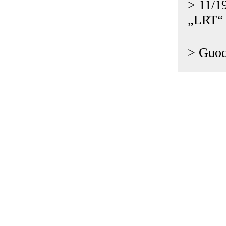
> 11/19
„LRT“ 
>
Guod
Impressum